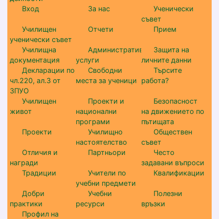
Вход
За нас
Ученически
съвет
Училищен
Отчети
Прием
ученически съвет
Училищна
Административни
Защита на
документация
услуги
личните данни
Декларации по
Свободни
Търсите
чл.220, ал.3 от
места за ученици
работа?
ЗПУО
Училищен
Проекти и
Безопасност
живот
национални
на движението по
програми
пътищата
Проекти
Училищно
Обществен
настоятелство
съвет
Отличия и
Партньори
Често
награди
задавани въпроси
Традиции
Учители по
Квалификации
учебни предмети
Добри
Учебни
Полезни
практики
ресурси
връзки
Профил на